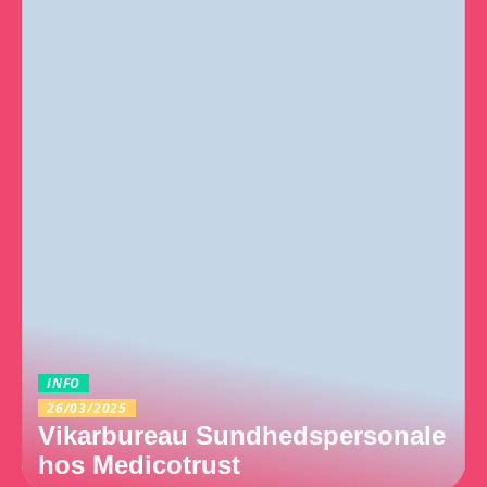
INFO
26/03/2025
Vikarbureau Sundhedspersonale
hos Medicotrust