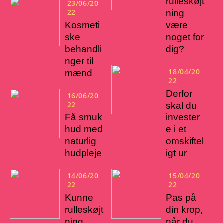
rulleskøjt
23/06/20
22
ning
Kosmeti
være
ske
noget for
behandli
dig?
nger til
18/04/20
mænd
22
Derfor
16/06/20
22
skal du
Få smuk
invester
hud med
e i et
naturlig
omskiftel
hudpleje
igt ur
14/06/20
15/04/20
22
22
Kunne
Pas på
rulleskøjt
din krop,
ning
når du