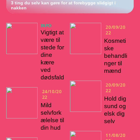
3 ting du selv kan gøre for at forebygge slidgigt i
nakken
INFO
20/09/20
Vigtigt at
22
være til
Kosmeti
stede for
ske
dine
behandli
kære
nger til
ved
mænd
dødsfald
20/09/20
22
24/10/20
22
Hold dig
Mild
sund og
selvfork
elsk dig
ælelse til
selv
din hud
11/08/20