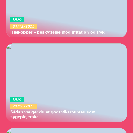
INFO
31/12/2025
Hælkopper – beskyttelse mod irritation og tryk
INFO
21/10/2025
Sådan vælger du et godt vikarbureau som
sygeplejerske