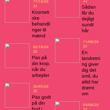
22
17/10/20
22
Sådan
Kosmeti
får du
ske
dejligt
behandli
sundt
nger til
hår
mænd
11/08/20
22
02/10/20
22
En
Pas på
tandretni
din krop,
ng giver
når du
dig det
arbejder
smil, du
altid har
25/09/20
drømt
22
om
Pas godt
på din
09/08/20
hud i
22