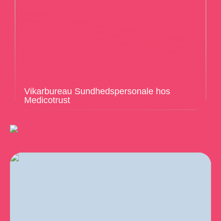
Vikarbureau Sundhedspersonale hos
Medicotrust