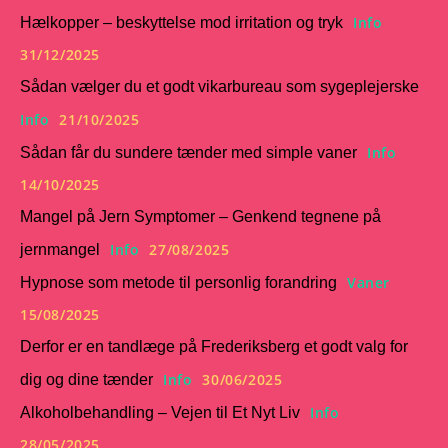
Info
Hælkopper – beskyttelse mod irritation og tryk
31/12/2025
Sådan vælger du et godt vikarbureau som sygeplejerske
Info
21/10/2025
Info
Sådan får du sundere tænder med simple vaner
14/10/2025
Mangel på Jern Symptomer – Genkend tegnene på
Info
27/08/2025
jernmangel
Vaner
Hypnose som metode til personlig forandring
15/08/2025
Derfor er en tandlæge på Frederiksberg et godt valg for
Info
30/06/2025
dig og dine tænder
Info
Alkoholbehandling – Vejen til Et Nyt Liv
28/05/2025