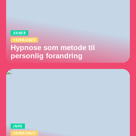
VANER
15/08/2025
Hypnose som metode til
personlig forandring
INFO
30/06/2025