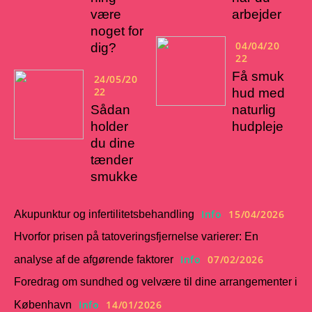
være
arbejder
noget for
04/04/20
dig?
22
Få smuk
24/05/20
22
hud med
Sådan
naturlig
holder
hudpleje
du dine
tænder
smukke
Info
15/04/2026
Akupunktur og infertilitetsbehandling
Hvorfor prisen på tatoveringsfjernelse varierer: En
Info
07/02/2026
analyse af de afgørende faktorer
Foredrag om sundhed og velvære til dine arrangementer i
Info
14/01/2026
København