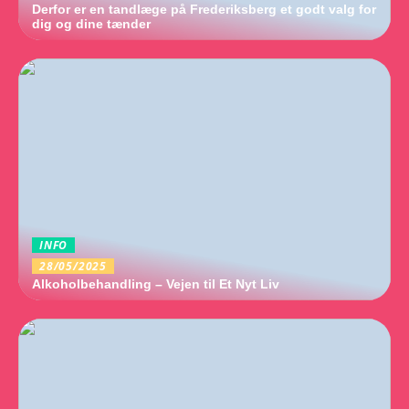
Derfor er en tandlæge på Frederiksberg et godt valg for
dig og dine tænder
INFO
28/05/2025
Alkoholbehandling – Vejen til Et Nyt Liv