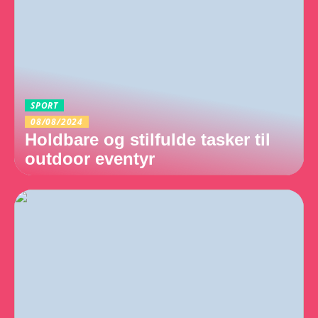
SPORT
08/08/2024
Holdbare og stilfulde tasker til
outdoor eventyr