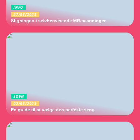
INFO
27/06/2023
Stigningen i selvhenvisende MR-scanninger
SØVN
02/06/2023
En guide til at vælge den perfekte seng