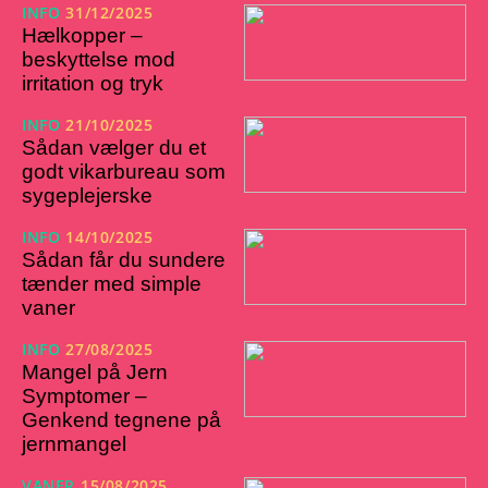
INFO
31/12/2025
Hælkopper –
beskyttelse mod
irritation og tryk
INFO
21/10/2025
Sådan vælger du et
godt vikarbureau som
sygeplejerske
INFO
14/10/2025
Sådan får du sundere
tænder med simple
vaner
INFO
27/08/2025
Mangel på Jern
Symptomer –
Genkend tegnene på
jernmangel
VANER
15/08/2025