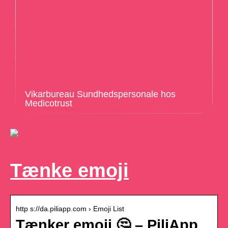
Vikarbureau Sundhedspersonale hos
Medicotrust
Tænke emoji
http s://da.piliapp.com › Emoji List
Tænker emoji 🤔 – PiliApp