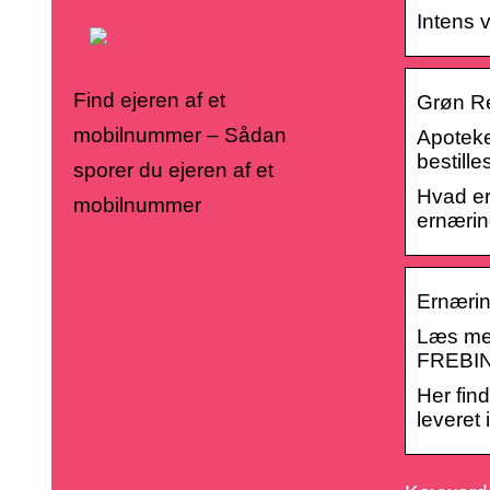
Intens v
Find ejeren af et
Grøn Rec
mobilnummer – Sådan
Apoteker
bestill
sporer du ejeren af et
Hvad er
mobilnummer
ernærin
Ernærin
Læs mer
FREBIN
Her find
leveret