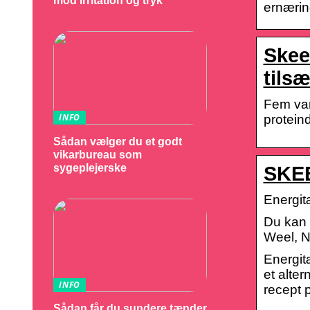
mod irritation og tryk
ernærin
Skee
tils
Fem vari
INFO
protein
Sådan vælger du et godt
vikarbureau som
sygeplejerske
SKEE
Energit
Du kan 
Weel, N
Energit
et alter
INFO
recept 
Sådan får du sundere tænder