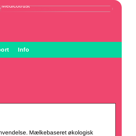
Vikarbureau Sundhedspersonale hos
Medicotrust
ort
Info
 Anvendelse. Mælkebaseret økologisk