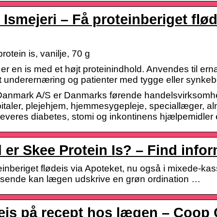
 Ismejeri – Få proteinberiget flø
otein is, vanilje, 70 g
 er en is med et højt proteinindhold. Anvendes til 
et underernæring og patienter med tygge eller synk
anmark A/S er Danmarks førende handelsvirksomh
italer, plejehjem, hjemmesygepleje, speciallæger, alm
 leveres diabetes, stomi og inkontinens hjælpemidle
 er Skee Protein Is? – Find info
inberiget flødeis via Apoteket, nu også i mixede-kass
sende kan lægen udskrive en grøn ordination …
eis på recept hos lægen – Coop