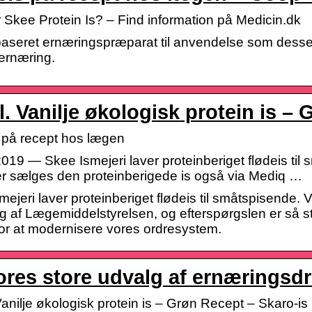
 Skee Protein Is? – Find information på Medicin.dk
seret ernæringspræparat til anvendelse som dessert
ernæring.
l. Vanilje økologisk protein is –
 på recept hos lægen
 2019 — Skee Ismejeri laver proteinberiget flødeis t
r sælges den proteinberigede is også via Mediq …
mejeri laver proteinberiget flødeis til småtspisende.
g af Lægemiddelstyrelsen, og efterspørgslen er så stor
or at modernisere vores ordresystem.
ores store udvalg af ernæringsd
Vanilje økologisk protein is – Grøn Recept – Skaro-is