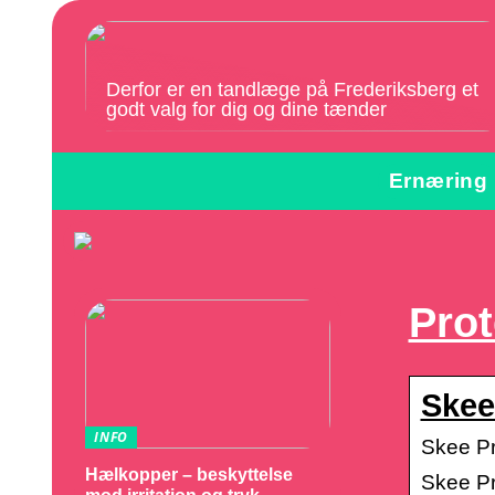
Derfor er en tandlæge på Frederiksberg et
godt valg for dig og dine tænder
Ernæring
Prot
Skee
INFO
Skee Pr
Hælkopper – beskyttelse
Skee Pr