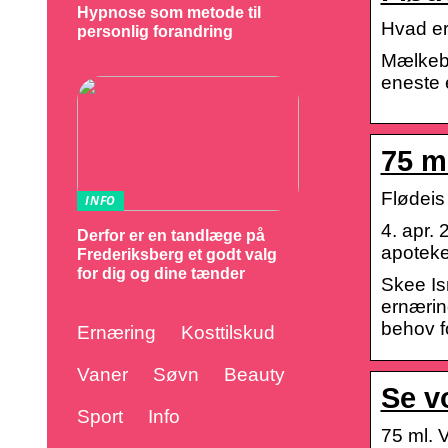
Hypnose som metode til
Hvad er
personlig forandring
Mælkeba
eneste 
75 m
Flødeis
INFO
4. apr.
Derfor er en tandlæge på
apoteke
Frederiksberg et godt valg
for dig og dine tænder
Skee Is
ernærin
behov f
Ernæring
Kosttilskud
Vaner
Søvn
Beauty
Se v
Sport
Info
75 ml. 