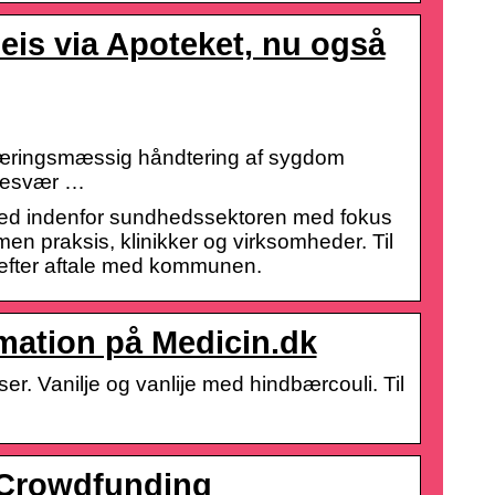
deis via Apoteket, nu også
ernæringsmæssig håndtering af sygdom
ebesvær …
ed indenfor sundhedssektoren med fokus
en praksis, klinikker og virksomheder. Til
r efter aftale med kommunen.
rmation på Medicin.dk
er. Vanilje og vanlije med hindbærcouli. Til
 Crowdfunding