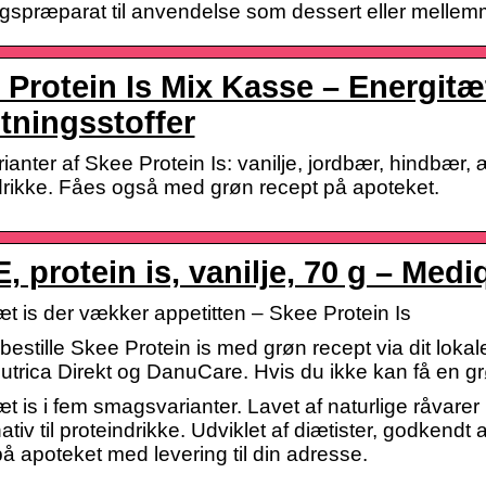
gspræparat til anvendelse som dessert eller mellemm
 Protein Is Mix Kasse – Energitæ
ætningsstoffer
anter af Skee Protein Is: vanilje, jordbær, hindbær, 
drikke. Fåes også med grøn recept på apoteket.
, protein is, vanilje, 70 g – Med
æt is der vækker appetitten – Skee Protein Is
bestille Skee Protein is med grøn recept via dit lo
utrica Direkt og DanuCare. Hvis du ikke kan få en 
æt is i fem smagsvarianter. Lavet af naturlige råva
nativ til proteindrikke. Udviklet af diætister, godke
på apoteket med levering til din adresse.