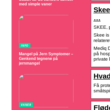
med simple vaner
Skee
…
SKEE, pr
Skee is
relater
INFO
Mediq D
på hosp
Mangel på Jern Symptomer –
private
Genkend tegnene på
jernmangel
Hvad
Få prote
småtspi
VANER
Flød