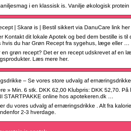
aniljesmag i en klassisk is. Vanilje økologisk protein is
ept | Skarø is | Bestil sikkert via DanuCare link her
 Kontakt dit lokale Apotek og bed dem bestille is til
es hvis du har Grøn Recept fra sygehus, læge eller …
 en grøn recept? Det er en recept udskrevet af en læ
gsprodukter. Læs mere her.
gsdrikke – Se vores store udvalg af ernæringsdrikke
e » Min. 6 stk. DKK 62,00 Klubpris: DKK 52,70. På lag
I STARTPAKKE online hos apotekeren.dk …
er du vores udvalg af ernæringsdrikke . Alt fra kalorie
 indenfor 2-3 hverdage.