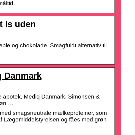
åltid.
t is uden
æble og chokolade. Smagfuldt alternativ til
iq Danmark
kale apotek, Mediq Danmark, Simonsen &
grøn …
rer med smagsneutrale mælkeproteiner, som
ndt af Lægemiddelstyrelsen og fåes med grøn