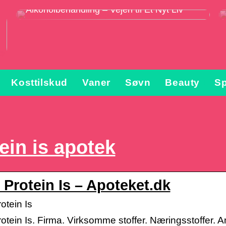
Alkoholbehandling – Vejen til Et Nyt Liv
Kosttilskud
Vaner
Søvn
Beauty
Sp
ein is apotek
 Protein Is – Apoteket.dk
otein Is
otein Is. Firma. Virksomme stoffer. Næringsstoffer.