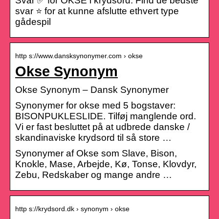
Svar ✅ for OKSE i krydsord. Find de bedste
svar ⭐ for at kunne afslutte ethvert type
gådespil
http s://www.dansksynonymer.com › okse
Okse Synonym
Okse Synonym – Dansk Synonymer
Synonymer for okse med 5 bogstaver:
BISONPUKLESLIDE. Tilføj manglende ord.
Vi er fast besluttet på at udbrede danske /
skandinaviske krydsord til så store …
Synonymer af Okse som Slave, Bison,
Knokle, Mase, Arbejde, Kø, Tonse, Klovdyr,
Zebu, Redskaber og mange andre …
http s://krydsord.dk › synonym › okse