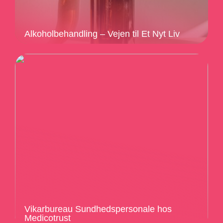
Alkoholbehandling – Vejen til Et Nyt Liv
Vikarbureau Sundhedspersonale hos
Medicotrust