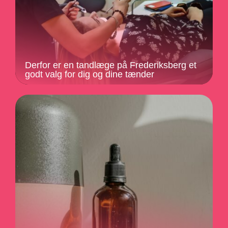
Derfor er en tandlæge på Frederiksberg et
godt valg for dig og dine tænder