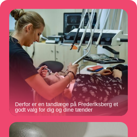
Derfor er en tandlæge på Frederiksberg et
godt valg for dig og dine tænder