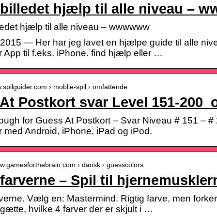
billedet hjælp til alle niveau –
ledet hjælp til alle niveau – wwwwww
 2015 — Her har jeg lavet en hjælpe guide til alle nive
App til f.eks. iPhone. find hjælp eller …
w.spilguider.com › moblie-spil › omfattende
At Postkort svar Level 151-200_
ough for Guess At Postkort – Svar Niveau # 151 – # 2
r med Android, iPhone, iPad og iPod.
ww.gamesforthebrain.com › dansk › guesscolors
farverne – Spil til hjernemuskle
erne. Vælg en: Mastermind. Rigtig farve, men forkert 
gætte, hvilke 4 farver der er skjult i …