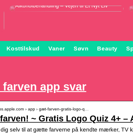
Alkoholbehandling – Vejen til Et Nyt Liv
Kosttilskud
Vaner
Søvn
Beauty
Sp
farven app svar
pps.apple.com › app › gæt-farven-gratis-logo-q…
farven! ~ Gratis Logo Quiz 4+ – 
 dig selv til at gætte farverne på kendte mærker, TV k