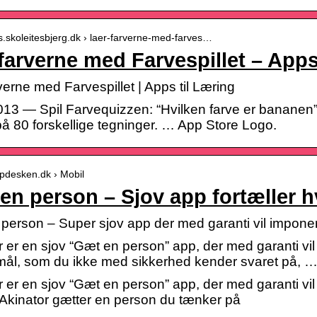
ps.skoleitesbjerg.dk › laer-farverne-med-farves…
farverne med Farvespillet – Apps
verne med Farvespillet | Apps til Læring
 2013 — Spil Farvequizzen: “Hvilken farve er banane
på 80 forskellige tegninger. … App Store Logo.
elpdesken.dk › Mobil
en person – Sjov app fortæller 
person – Super sjov app der med garanti vil impone
r er en sjov “Gæt en person” app, der med garanti vi
ål, som du ikke med sikkerhed kender svaret på, 
r er en sjov “Gæt en person” app, der med garanti vi
Akinator gætter en person du tænker på