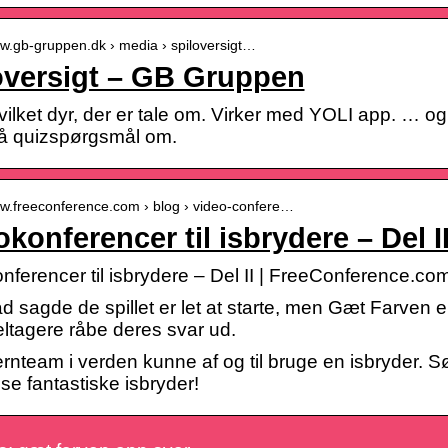
ww.gb-gruppen.dk › media › spiloversigt…
oversigt – GB Gruppen
vilket dyr, der er tale om. Virker med YOLI app. … o
å quizspørgsmål om.
ww.freeconference.com › blog › video-confere…
okonferencer til isbrydere – Del
nferencer til isbrydere – Del II | FreeConference.co
 sagde de spillet er let at starte, men Gæt Farven er
tagere råbe deres svar ud.
jernteam i verden kunne af og til bruge en isbryder. 
se fantastiske isbryder!