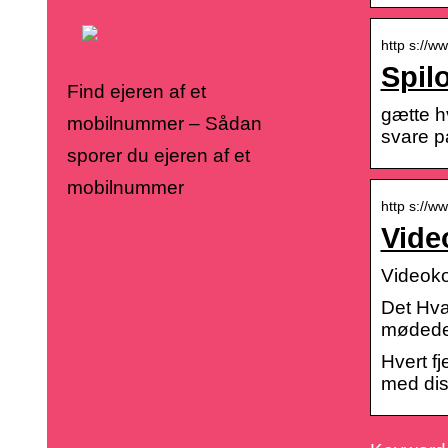
http s://w
Spil
Find ejeren af et
gætte h
mobilnummer – Sådan
svare p
sporer du ejeren af et
mobilnummer
http s://w
Vide
Videoko
Det Hvad
mødedel
Hvert f
med dis