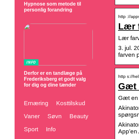
Hypnose som metode til
personlig forandring
http ://ap
Lær 
Lær far
3. jul.
farven 
INFO
Derfor er en tandlæge på
http s://h
Frederiksberg et godt valg
Gæt 
for dig og dine tænder
Gæt en 
Ernæring
Kosttilskud
Akinato
spørgsm
Vaner
Søvn
Beauty
Akinato
Sport
Info
App’en 