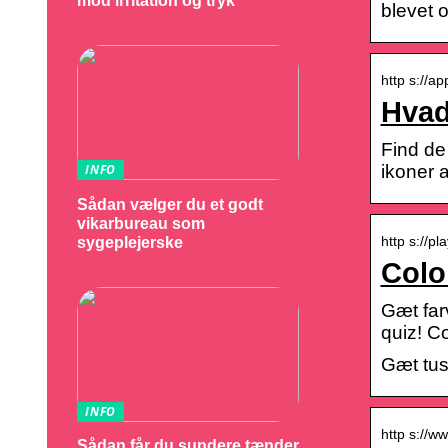
mod irritation og tryk
blevet 
http s://a
Hvad
Find de
ikoner a
INFO
Sådan vælger du et godt
vikarbureau som
http s://pl
sygeplejerske
Colo
Gæt far
quiz! C
Gæt tus
INFO
http s://ww
Sådan får du sundere tænder