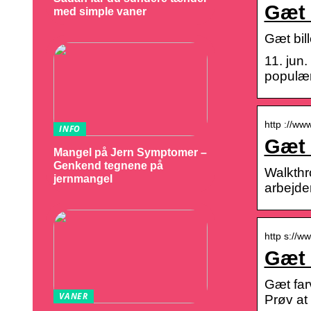
Gæt 
med simple vaner
Gæt bil
11. jun.
populær 
http ://ww
INFO
Gæt 
Mangel på Jern Symptomer –
Genkend tegnene på
Walkthr
jernmangel
arbejde
http s://w
Gæt 
Gæt farv
VANER
Prøv at 