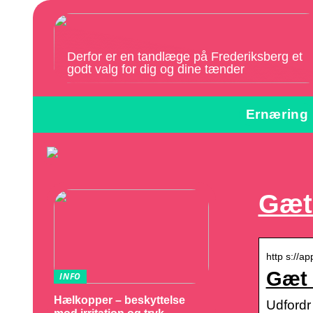
Derfor er en tandlæge på Frederiksberg et
godt valg for dig og dine tænder
Ernæring
Gæt 
http s://a
Gæt 
INFO
Hælkopper – beskyttelse
Udfordr