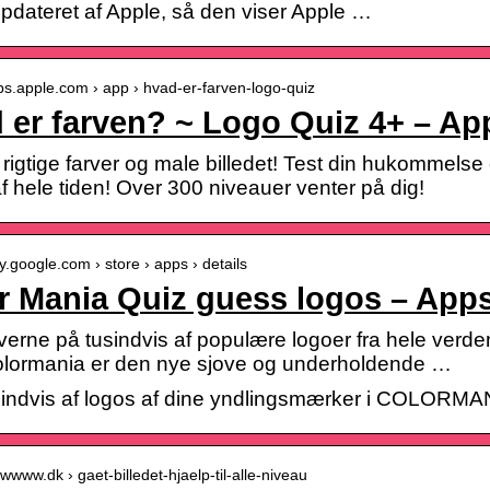
opdateret af Apple, så den viser Apple …
pps.apple.com › app › hvad-er-farven-logo-quiz
 er farven? ~ Logo Quiz 4+ – Ap
 rigtige farver og male billedet! Test din hukommels
f hele tiden! Over 300 niveauer venter på dig!
ay.google.com › store › apps › details
r Mania Quiz guess logos – Apps
verne på tusindvis af populære logoer fra hele verde
olormania er den nye sjove og underholdende …
indvis af logos af dine yndlingsmærker i COLORMAN
wwww.dk › gaet-billedet-hjaelp-til-alle-niveau