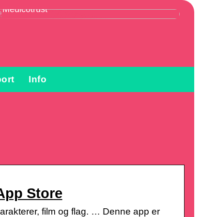
Vikarbureau Sundhedspersonale hos
Medicotrust
ort
Info
App Store
arakterer, film og flag. … Denne app er