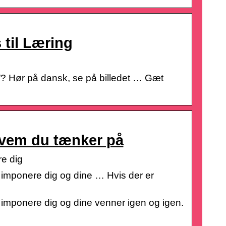
 til Læring
n”? Hør på dansk, se på billedet … Gæt
hvem du tænker på
re dig
l imponere dig og dine … Hvis der er
…
l imponere dig og dine venner igen og igen.