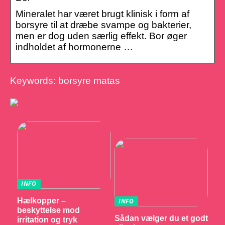
Mineralet har været brugt klinisk i form af
borsyre til at dræbe svampe og bakterier,
men er dog uden særlig effekt. Bor øger
indholdet af hormonerne …
Keywords: borsyre matas
INFO
Hælkopper –
INFO
beskyttelse mod
Sådan vælger du et godt
irritation og tryk