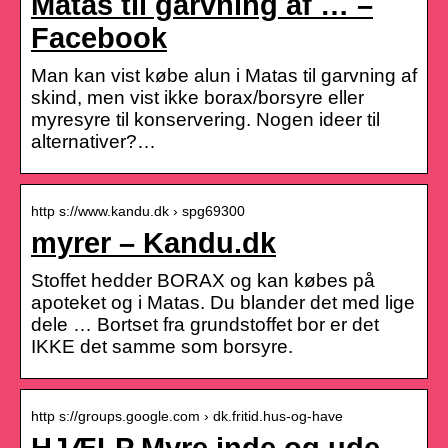
Matas til garvning af … –
Facebook
Man kan vist købe alun i Matas til garvning af
skind, men vist ikke borax/borsyre eller
myresyre til konservering. Nogen ideer til
alternativer?…
http s://www.kandu.dk › spg69300
myrer – Kandu.dk
Stoffet hedder BORAX og kan købes på
apoteket og i Matas. Du blander det med lige
dele … Bortset fra grundstoffet bor er det
IKKE det samme som borsyre.
http s://groups.google.com › dk.fritid.hus-og-have
HJÆLP Myre inde og ude