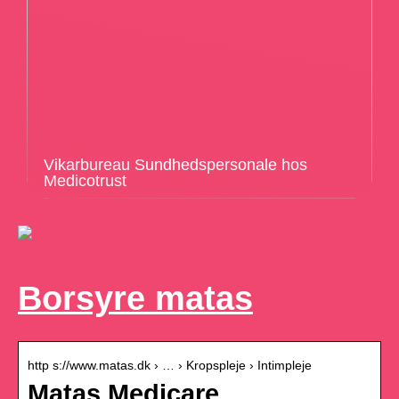
Vikarbureau Sundhedspersonale hos
Medicotrust
Borsyre matas
http s://www.matas.dk › … › Kropspleje › Intimpleje
Matas Medicare